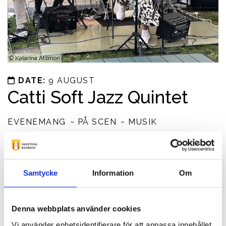
©
Katarina Atsmon
DATE:
9 AUGUST
Catti Soft Jazz Quintet
EVENEMANG
PÅ SCEN
MUSIK
Catti Soft Jazz Quintet performs jazz songs from The
Great American Songbook
Samtycke
Information
Om
Contact info
0143-10999
Denna webbplats använder cookies
katarina@borghamn.com
Vi använder enhetsidentifierare för att anpassa innehållet