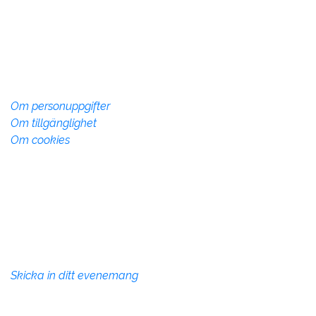
Storgatan 28, 592 30 Vadstena
Telefon:
010-234 73 70
info@vadstena.se
Om webbplatsen
Om personuppgifter
Om tillgänglighet
Om cookies
Övrig info
Denna webbsida drivs av Vadstena kommun med syfte
att marknadsföra Vadstena kommun som plats att
besöka, verka och bo på.
Evenemang
Skicka in ditt evenemang
Site produced by
Visit Group