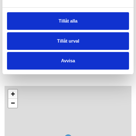
Tillåt alla
Date & time
(1)
Tillåt urval
Date
Time
Arena/Location
Sunday 9 August
15:00 - 17:00
Borghamn Strand
Avvisa
+
−