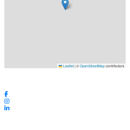
Leaflet
|
©
OpenStreetMap
contributors
Våra sociala medier
Kontaktinformation
Vadstena InfoCenter