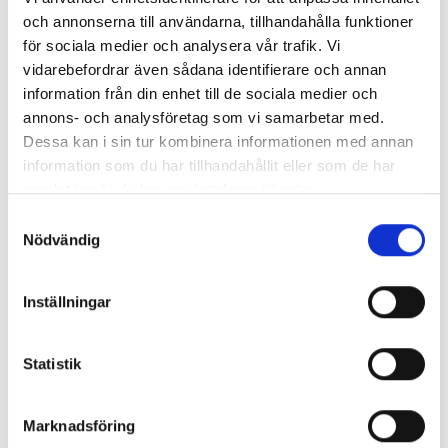
Borghamnsvägen 1, 59293 Borghamn
och annonserna till användarna, tillhandahålla funktioner
Elon Atsmon
för sociala medier och analysera vår trafik. Vi
vidarebefordrar även sådana identifierare och annan
Attributes
information från din enhet till de sociala medier och
annons- och analysföretag som vi samarbetar med.
The Culture Enthusiast
Dessa kan i sin tur kombinera informationen med annan
information som du har tillhandahållit eller som de har
samlat in när du har använt deras tjänster.
Description
Samtyckesval
Nödvändig
The Catti Soft Jazz Quintet performs jazz songs
from The Great American Songbook, in different
variations. The members mainly come from
Inställningar
Linköping. Drums: Zoltan Bak
Trumpet/flugelhorn: Christer Öjdemark Piano:
Statistik
Bosse Carlsson Vocals: Catti Cromnow Bass:
Mikael Grönkvist Of course, admission is free, but
Read more
feel free to pre-book a table. A warm welcome
Marknadsföring