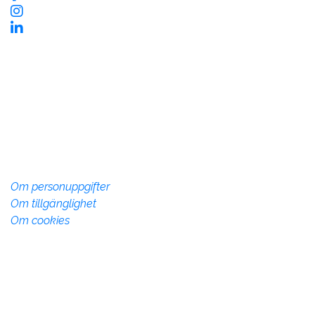
Kontaktinformation
Vadstena InfoCenter
Storgatan 28, 592 30 Vadstena
Telefon:
010-234 73 70
info@vadstena.se
Om webbplatsen
Om personuppgifter
Om tillgänglighet
Om cookies
Övrig info
Denna webbsida drivs av Vadstena kommun med syfte
att marknadsföra Vadstena kommun som plats att
besöka, verka och bo på.