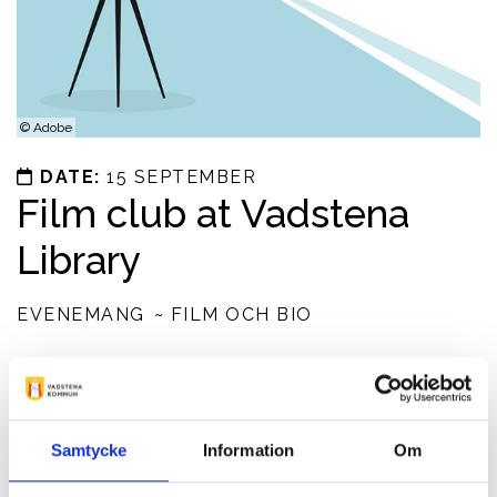
©
Adobe
DATE:
15 SEPTEMBER
Film club at Vadstena
Library
EVENEMANG
FILM OCH BIO
We show films for people on day leave.
Price and registration
Samtycke
Information
Om
Free