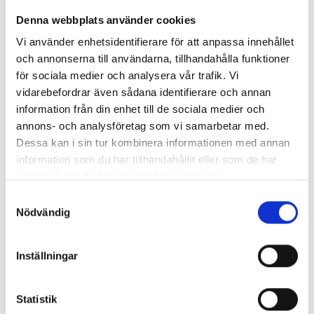
Contact info
Denna webbplats använder cookies
+46 010-234 71 30
Vi använder enhetsidentifierare för att anpassa innehållet
biblioteket@vadstena.se
och annonserna till användarna, tillhandahålla funktioner
Slottsgatan 10, , 592 30 Vadstena
för sociala medier och analysera vår trafik. Vi
vidarebefordrar även sådana identifierare och annan
Attributes
information från din enhet till de sociala medier och
annons- och analysföretag som vi samarbetar med.
Wheelchair accessible
Seniors
Dessa kan i sin tur kombinera informationen med annan
The Bon Vivant
information som du har tillhandahållit eller som de har
samlat in när du har använt deras tjänster.
Samtyckesval
Description
Nödvändig
Do you like movies and like to discover new
movies? Our film club is perfect for you! We meet
Inställningar
regularly to watch a varied selection of films
together.
Do you want to join? Get in touch with the library!
Statistik