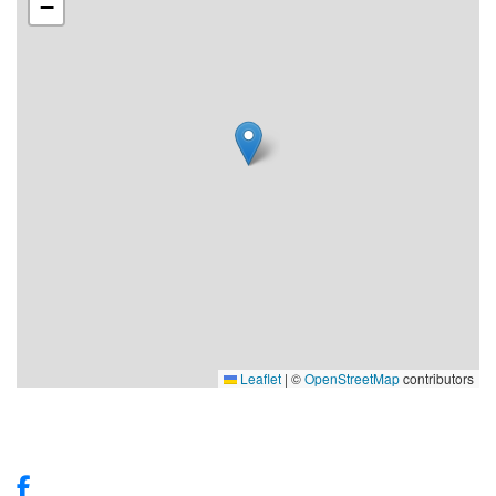
−
Leaflet
|
©
OpenStreetMap
contributors
Våra sociala medier