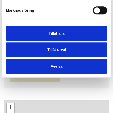
Marknadsföring
Date & time
(4)
Tillåt alla
Date
Time
Arena/Locati
Tuesday 15 September
14:00 - 16:00
Vadstena biblio
Tillåt urval
Tuesday 20 October
14:00 - 16:00
Vadstena biblio
Tuesday 17 November
14:00 - 16:00
Vadstena biblio
Avvisa
Show more occasions
+