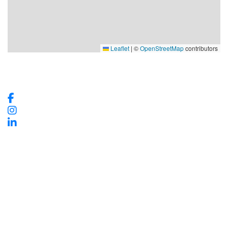
Leaflet
|
©
OpenStreetMap
contributors
Våra sociala medier
Kontaktinformation
Vadstena InfoCenter
Storgatan 28, 592 30 Vadstena
Telefon:
010-234 73 70
info@vadstena.se
Om webbplatsen