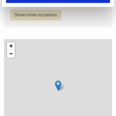
Monday 10 August
12:00 - 12:50
Sancta Birgitta Klo
Show more occasions
+
−