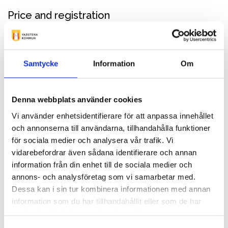
Price and registration
Adult 160 SEK, children/youth 8–17 years 50 SEK,
including entrance.
Contact info
Samtycke
Information
Om
+46 014310031
info@klostermuseum.se
Denna webbplats använder cookies
Extern bokningslänk
Vi använder enhetsidentifierare för att anpassa innehållet
Gräsgården, Klosterområdet, 592 30 Vadstena
och annonserna till användarna, tillhandahålla funktioner
för sociala medier och analysera vår trafik. Vi
Attributes
vidarebefordrar även sådana identifierare och annan
The History Buff
The Culture Enthusiast
information från din enhet till de sociala medier och
annons- och analysföretag som vi samarbetar med.
Dessa kan i sin tur kombinera informationen med annan
information som du har tillhandahållit eller som de har
Description
samlat in när du har använt deras tjänster.