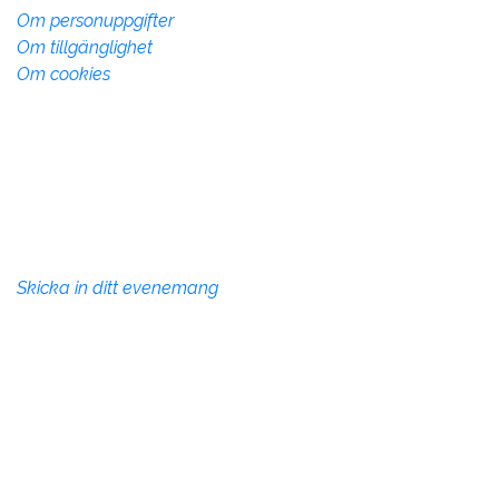
Om personuppgifter
Om tillgänglighet
Om cookies
Övrig info
Denna webbsida drivs av Vadstena kommun med syfte
att marknadsföra Vadstena kommun som plats att
besöka, verka och bo på.
Evenemang
Skicka in ditt evenemang
Site produced by
Visit Group
WEBX CMS