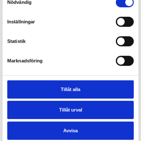
Nödvändig
endast vid bekräftad sjukdom. Ingår i Kursavgift:
Instruktörsledda workshops, 2 lunch, 2 fika och
Leaflet
|
©
OpenStreetMap
contributors
frukt och även middag. Maten som ingår i kursen
Inställningar
är lagad efter egna recept på plats av lokala
Våra sociala medier
råvaror och till största delen ekologiska råvaror.
Socialdans, bastu och badtunnebad på
Statistik
lördagskvällen ingår också i avgiften.
Avbokningsregler: Anmälan är bindande vilket
Marknadsföring
betyder att anmälningsavgiften inte återfås vid
Kontaktinformation
avbokning. Vid oförutsedda händelser som står
Vadstena InfoCenter
utanför arrangörens kontroll får kunden tillbaka
Storgatan 28, 592 30 Vadstena
hela summan. Detta är ett sammanlänkat
Telefon:
Tillåt alla
researrangemang i enlighet med 4 § i
010-234 73 70
paketreselagen. Resenären kommer inte att
info@vadstena.se
omfattas av de regler som gäller för en paketresa
Tillåt urval
5 kap 1 § punkt då boendet inte ingår i kursen.
Om webbplatsen
Boende Boende bokas och betalas separat.
Om personuppgifter
Avvisa
Borghamn Strand har 35 rum med 89 bäddplatser
Om tillgänglighet
med olika standard allt från tältplats, ställplats, en