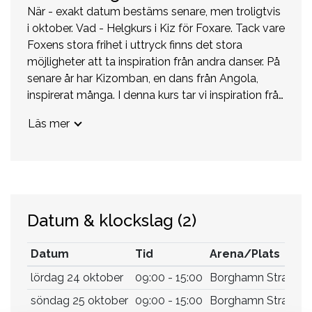
När - exakt datum bestäms senare, men troligtvis
i oktober. Vad - Helgkurs i Kiz för Foxare. Tack vare
Foxens stora frihet i uttryck finns det stora
möjligheter att ta inspiration från andra danser. På
senare år har Kizomban, en dans från Angola,
inspirerat många. I denna kurs tar vi inspiration från
Kizomba, Fusion, Tango och Semba och anpassar
Läs mer
det till Foxen, men kursen lämpar sig även för rena
Kizombadansare som vill lära sig mer. Socialdans
på kvällen samt vedeldad bastu och badtunna
står tillgängliga för er under lördagskvällen.
Kursledare - Den internationella dansinstruktören
Kristofer Mencák Värd - Borghamns Strand
Datum & klockslag
(2)
Anmälan - Anmälan är bindande och skickas till
info@borghamn.com eller från hemsidan. *Vi antar
Datum
Tid
Arena/Plats
bara jämna par. *Singelanmälningar placeras på kö
lördag 24 oktober
09:00 - 15:00
Borghamn Strand
och paras ihop med annan singel. Under kursen
roterar vi. * Uppge om du är förare eller följare,
söndag 25 oktober
09:00 - 15:00
Borghamn Strand