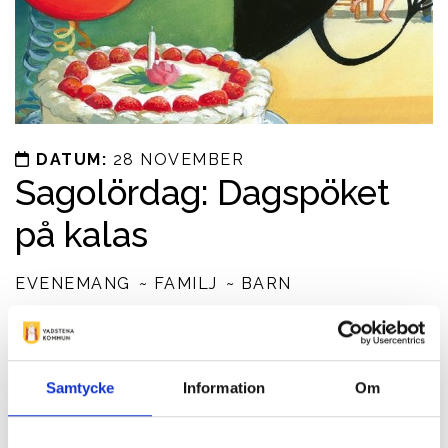
DATUM:
28 NOVEMBER
Sagolördag: Dagspöket
på kalas
EVENEMANG
FAMILJ
BARN
Kom och lyssna på sagor som handlar om kalas. Vi läser
och förbereder ett kalas för de vuxna på bibliotek!
Passar barn från 4 år
Samtycke
Information
Om
Prisinformation