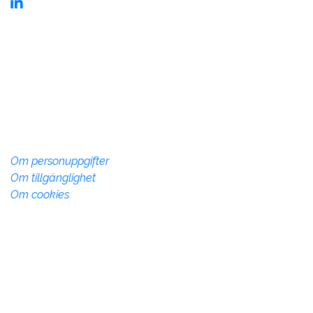
Kontaktinformation
Vadstena InfoCenter
Storgatan 28, 592 30 Vadstena
Telefon:
010-234 73 70
info@vadstena.se
Om webbplatsen
Om personuppgifter
Om tillgänglighet
Om cookies
Övrig info
Denna webbsida drivs av Vadstena kommun med syfte
att marknadsföra Vadstena kommun som plats att
besöka, verka och bo på.
Evenemang