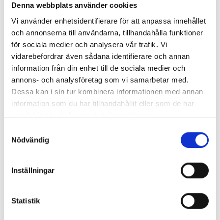
Denna webbplats använder cookies
Gratis
Vi använder enhetsidentifierare för att anpassa innehållet
Arrangör
och annonserna till användarna, tillhandahålla funktioner
Vadstena Bibliotek
för sociala medier och analysera vår trafik. Vi
vidarebefordrar även sådana identifierare och annan
Kontaktinformation
information från din enhet till de sociala medier och
+46 010-234 71 30
annons- och analysföretag som vi samarbetar med.
Dessa kan i sin tur kombinera informationen med annan
biblioteket@vadstena.se
information som du har tillhandahållit eller som de har
Evenemangslänk
samlat in när du har använt deras tjänster.
Slottsgatan 10, , 592 30 Vadstena
Samtyckesval
Nödvändig
Egenskaper
Tillgängligt med rullstol
Familjen
Inställningar
Statistik
Beskrivning