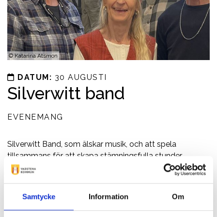
©
Katarina Atsmon
DATUM:
30 AUGUSTI
Silverwitt band
EVENEMANG
Silverwitt Band, som älskar musik, och att spela
tillsammans för att skapa stämningsfulla stunder.
Kontaktinformation
0143-10999
Samtycke
Information
Om
elon@borghamn.com