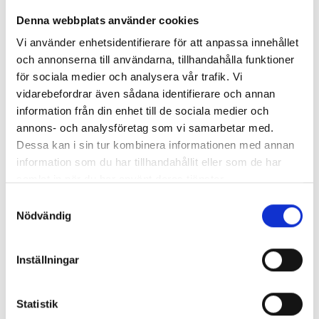
Besök hemsida
Denna webbplats använder cookies
Borghamnsvägen 1, 59293 Borghamn
Vi använder enhetsidentifierare för att anpassa innehållet
Elon Atsmon
och annonserna till användarna, tillhandahålla funktioner
för sociala medier och analysera vår trafik. Vi
Egenskaper
vidarebefordrar även sådana identifierare och annan
Kulturentusiasten
information från din enhet till de sociala medier och
annons- och analysföretag som vi samarbetar med.
Dessa kan i sin tur kombinera informationen med annan
information som du har tillhandahållit eller som de har
Beskrivning
samlat in när du har använt deras tjänster.
2026 års musikhäng avslutats med Silverwitt
Samtyckesval
Band, som älskar musik, och att spela
Nödvändig
tillsammans för att skapa stämningsfulla stunder.
Alla medlemmar har en lång musikalisk bakgrund.
Inställningar
Vi började spela tillsammans för 2 år sedan, och
efterfrågan på våra framträdanden lkar
successivt. Medv: Anlouice Silverwitt sång Sven-
Statistik
Läs mer
Olov Liljegren bas Nils-Eric Johansson rytm Kjell