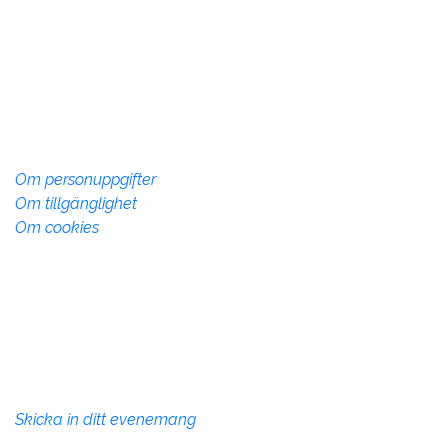
Vadstena InfoCenter
Storgatan 28, 592 30 Vadstena
Telefon:
010-234 73 70
info@vadstena.se
Om webbplatsen
Om personuppgifter
Om tillgänglighet
Om cookies
Övrig info
Denna webbsida drivs av Vadstena kommun med syfte
att marknadsföra Vadstena kommun som plats att
besöka, verka och bo på.
Evenemang
Skicka in ditt evenemang