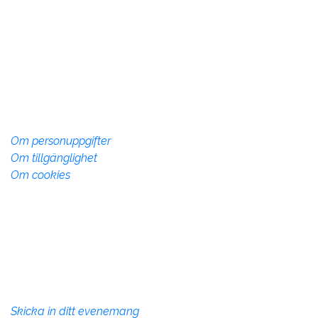
Vadstena InfoCenter
Storgatan 28, 592 30 Vadstena
Telefon:
010-234 73 70
info@vadstena.se
Om webbplatsen
Om personuppgifter
Om tillgänglighet
Om cookies
Övrig info
Denna webbsida drivs av Vadstena kommun med syfte
att marknadsföra Vadstena kommun som plats att
besöka, verka och bo på.
Evenemang
Skicka in ditt evenemang