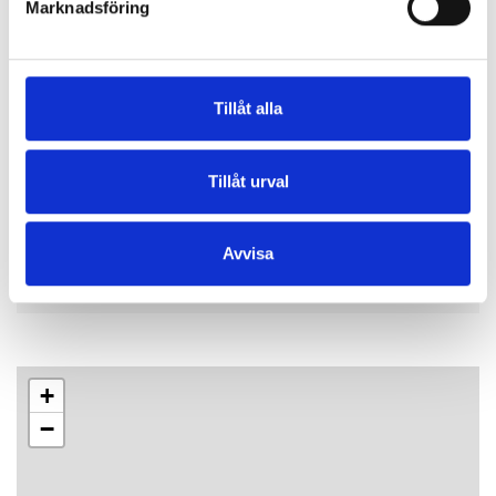
Marknadsföring
Välkommen!
Tillåt alla
Datum & klockslag
(1)
Tillåt urval
Datum
Tid
Arena/Plats
lördag 8 augusti
14:00 - 15:00
Rådhustorget
Avvisa
+
−