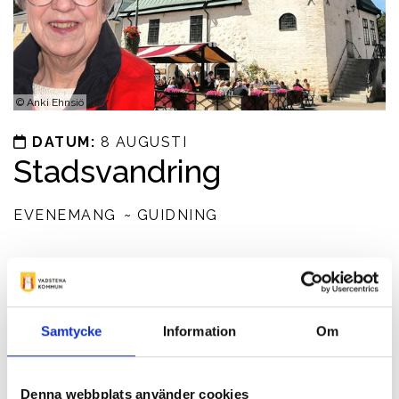
©
Anki Ehnsiö
DATUM:
8 AUGUSTI
Stadsvandring
EVENEMANG
GUIDNING
Eva, Vadstenaguide , tar er med på en vandring och
berättar om staden genom seklerna
Prisinformation
Samtycke
Information
Om
Vuxna 120kr, barn8-17år 50kr, familj (max 2 vuxna) 300kr
Kontaktinformation
Denna webbplats använder cookies