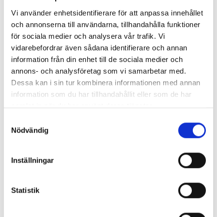
0705-42 00 43 (telefonsvarare)
Vi använder enhetsidentifierare för att anpassa innehållet
och annonserna till användarna, tillhandahålla funktioner
vadstenaguide@gmail.com
för sociala medier och analysera vår trafik. Vi
Besök hemsida
vidarebefordrar även sådana identifierare och annan
Extern bokningslänk
information från din enhet till de sociala medier och
Klostergatan 7, 592 30 Vadstena
annons- och analysföretag som vi samarbetar med.
Anki Ehnsiö
Dessa kan i sin tur kombinera informationen med annan
information som du har tillhandahållit eller som de har
Egenskaper
samlat in när du har använt deras tjänster.
Samtyckesval
Historienörden
Nödvändig
Inställningar
Beskrivning
1200talets palatstid, 1400talets klostertid- till
Statistik
Vasatiden och tiderna däremellan. Eva berättar
om Vadstenas historia. Vandringen startar på
Rådhustorget lördag 8 augusti kl 14.00 .