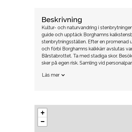
Beskrivning
Kultur- och naturvandring i stenbrytningen
guide och upptäck Borghamns kalkstensb
stenbrytningsställen. Efter en promenad 
och förbi Borghamns kalkkärr avslutas va
Bårstabrottet. Ta med stadiga skor. Besö
sker på egen risk. Samling vid personalp
AB, Borghamnsvägen 3, Borghamn
Läs mer
+
−