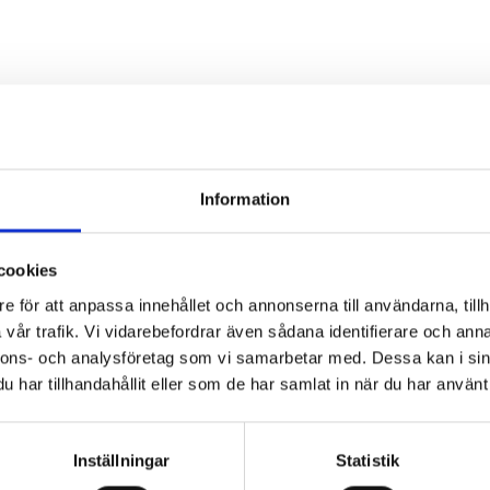
Information
cookies
DATUM:
29 AUGUSTI
e för att anpassa innehållet och annonserna till användarna, tillh
Vandring 
vår trafik. Vi vidarebefordrar även sådana identifierare och anna
nnons- och analysföretag som vi samarbetar med. Dessa kan i sin
stenbryt
har tillhandahållit eller som de har samlat in när du har använt 
Inställningar
Statistik
EVENEMANG
GUIDNI