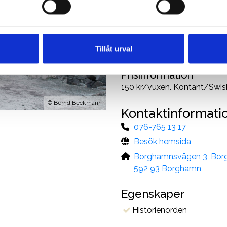
Boka
Kultur- och naturvandring i 
Tillåt urval
upptäck Borghamns kalksten
Prisinformation
150 kr/vuxen. Kontant/Swish 
©
Bernd Beckmann
Kontaktinformati
076-765 13 17
Besök hemsida
Borghamnsvägen 3, Bor
592 93 Borghamn
Egenskaper
Historienörden