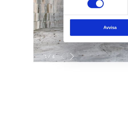
Avvisa
1
/
4