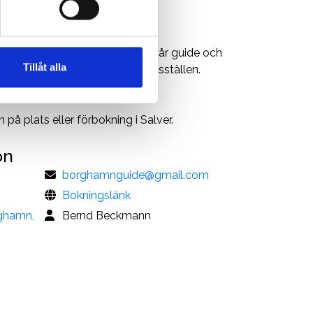
stenbrytningens spår. Följ med vår guide och
Tillåt alla
sbrott och andra stenbrytningsställen.
på plats eller förbokning i Salver.
on
borghamnguide@gmail.com
Bokningslänk
ghamn,
Bernd Beckmann