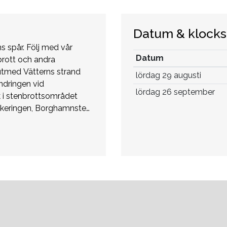
Datum & klock
s spår. Följ med vår
Datum
rott och andra
utmed Vätterns strand
lördag 29 augusti
ndringen vid
lördag 26 september
k i stenbrottsområdet
arkeringen, Borghamnsten