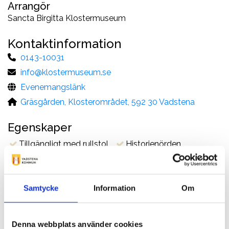
Arrangör
Sancta Birgitta Klostermuseum
Kontaktinformation
0143-10031
info@klostermuseum.se
Evenemangslänk
Gräsgården, Klosterområdet, 592 30 Vadstena
Egenskaper
Tillgängligt med rullstol
Historienörden
Samtycke
Information
Om
Beskrivning
Välkommen till en internationell
kunskapsutställning om hur vikingaskatter har
Denna webbplats använder cookies