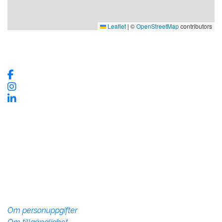
Leaflet
|
©
OpenStreetMap
contributors
Våra sociala medier
Kontaktinformation
Vadstena InfoCenter
Storgatan 28, 592 30 Vadstena
Telefon:
010-234 73 70
info@vadstena.se
Om webbplatsen
Om personuppgifter