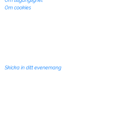
Om tillgänglighet
Om cookies
Övrig info
Denna webbsida drivs av Vadstena kommun med syfte
att marknadsföra Vadstena kommun som plats att
besöka, verka och bo på.
Evenemang
Skicka in ditt evenemang
Site produced by
Visit Group
WEBX CMS