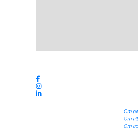
Våra sociala medier
Kontaktinformation
Om w
Vadstena InfoCenter
Om pe
Storgatan 28, 592 30
Om til
Vadstena
Om co
Telefon: