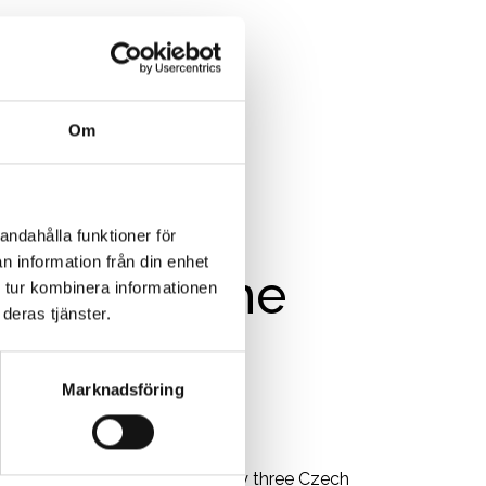
Om
andahålla funktioner för
n information från din enhet
nes with the
 tur kombinera informationen
deras tjänster.
uintet
Marknadsföring
N
MUSIK
intet in light and airy music by three Czech