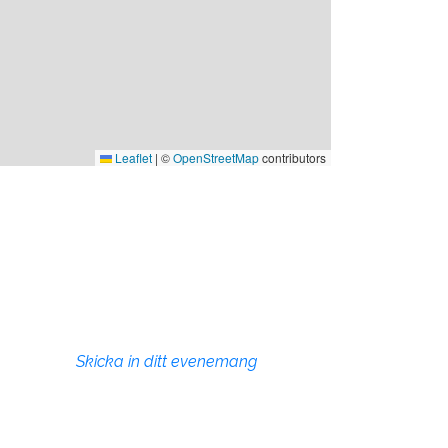
Leaflet
|
©
OpenStreetMap
contributors
Evenemang
Skicka in ditt evenemang
e att
ommun
 och