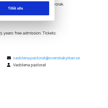
eraldine Mucha and Antonin Dvorak.
Tillåt alla
 years: free admission. Info:
: www.biljettkiosken.se
 years: free admission. Tickets:
vadstena.pastorat@svenskakyrkan.se
Vadstena pastorat