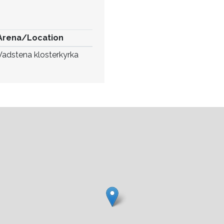
Arena/Location
Vadstena klosterkyrka