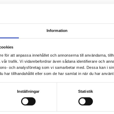
Information
cookies
e för att anpassa innehållet och annonserna till användarna, tillh
DATE:
13 AUGUST
vår trafik. Vi vidarebefordrar även sådana identifierare och anna
Czech Tu
nnons- och analysföretag som vi samarbetar med. Dessa kan i sin
har tillhandahållit eller som de har samlat in när du har använt 
Crusell Q
Inställningar
Statistik
EVENEMANG
PÅ SCE
Czech Tones - The Crusell Qu