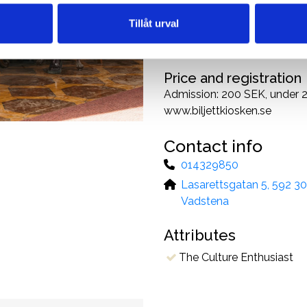
composers: Anton Reicha, G
Tillåt urval
Admission: 200 SEK, under 25
www.musikdagar.com. Tickets
Price and registration
Admission: 200 SEK, under 25
www.biljettkiosken.se
Contact info
014329850
Lasarettsgatan 5, 592 30
Vadstena
Attributes
The Culture Enthusiast