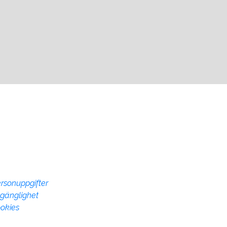
ebbplatsen
Övrig info
rsonuppgifter
Denna webbsida drivs av
lgänglighet
Vadstena kommun med syft
okies
marknadsföra Vadstena k
som plats att besöka, verka