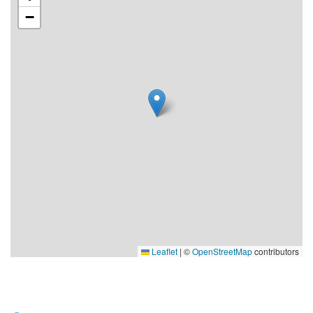
−
Leaflet
|
©
OpenStreetMap
contributors
Våra sociala medier