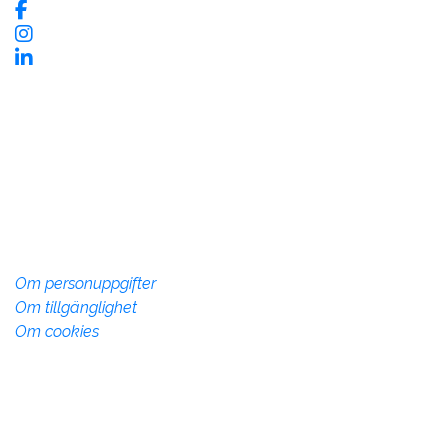
Kontaktinformation
Vadstena InfoCenter
Storgatan 28, 592 30 Vadstena
Telefon:
010-234 73 70
info@vadstena.se
Om webbplatsen
Om personuppgifter
Om tillgänglighet
Om cookies
Övrig info
Denna webbsida drivs av Vadstena kommun med syfte
att marknadsföra Vadstena kommun som plats att