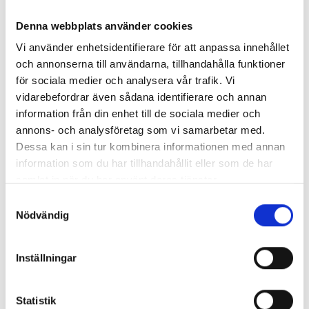
Prisinformation
Entré: 200 kr, under 25 år: fri entré. Biljetter:
Denna webbplats använder cookies
www.biljettkiosken.se
Vi använder enhetsidentifierare för att anpassa innehållet
och annonserna till användarna, tillhandahålla funktioner
Kontaktinformation
för sociala medier och analysera vår trafik. Vi
014329850
vidarebefordrar även sådana identifierare och annan
information från din enhet till de sociala medier och
vadstena.pastorat@svenskakyrkan.se
annons- och analysföretag som vi samarbetar med.
Besök hemsida
Dessa kan i sin tur kombinera informationen med annan
Lasarettsgatan 5, 592 30 Vadstena
information som du har tillhandahållit eller som de har
Vadstena pastorat
samlat in när du har använt deras tjänster.
Samtyckesval
Egenskaper
Nödvändig
Kulturentusiasten
Inställningar
Beskrivning
Statistik