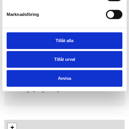
Crusellkvintetten i ljus och luftig musik av Mats
Paulsson, Michaela Hoppe, & Fredrik Persson.
Marknadsföring
Entré: 200 kr, under 25 år: fri entré. Info:
www.musikdagar.com. Biljetter:
www.biljettkiosken.se
Tillåt alla
Tillåt urval
Datum & klockslag
(1)
Avvisa
Datum
Tid
Arena/Plats
torsdag 13 augusti
19:00 - 20:00
Vadstena klosterkyr
+