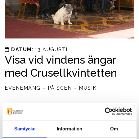
DATUM:
13 AUGUSTI
Visa vid vindens ängar
med Crusellkvintetten
EVENEMANG
PÅ SCEN
MUSIK
Crusellkvintetten i ljus och luftig musik av Mats Paulsson,
Michaela Hoppe, & Fredrik Persson. Entré: 200 kr, under
25 år: fri entré. Info: www.musikdagar.com. Biljetter:
www.biljettkiosken.se
Samtycke
Information
Om